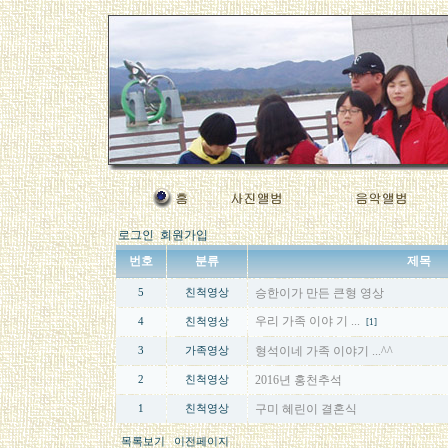
로그인
회원가입
번호
분류
제목
승한이가 만든 큰형 영상
5
친척영상
우리 가족 이야 기 ...
4
친척영상
[1]
형석이네 가족 이야기 ...^^
3
가족영상
2016년 홍천추석
2
친척영상
구미 혜린이 결혼식
1
친척영상
목록보기
이전페이지