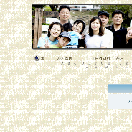
A
B
C
D
E
F
G
H
I
J
K
ㄱ
ㄴ
ㄷ
ㄹ
ㅁ
ㅂ
사