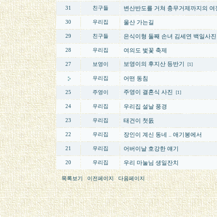
변산반도를 거쳐 충무거제까지의 여
31
친구들
울산 가는길
30
우리집
은식이형 둘째 손녀 김세연 백일사진
29
친구들
여의도 벛꽃 축제
28
우리집
보영이의 후지산 등반기
27
보영이
[1]
어떤 동침
우리집
주영이 결혼식 사진
25
주영이
[1]
우리집 설날 풍경
24
우리집
태건이 첫돐
23
우리집
장인이 계신 동네 .. 애기봉에서
22
우리집
어버이날 호강한 얘기
21
우리집
우리 마눌님 생일잔치
20
우리집
목록보기
이전페이지
다음페이지