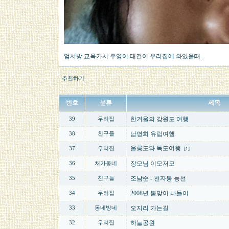
엄서방 교육가서 주영이 태건이 우리집에 와있을때...
추천하기
번호
분류
제목
한겨울의 강원도 여행
39
우리집
남명희 유럽여행
38
친구들
울릉도와 독도여행
37
우리집
[1]
장모님 이모저모
36
처가동네
조남순 - 천자봉 능선
35
친구들
2008년 봄맞이 나들이
34
우리집
오지리 가는길
33
동네방네
하늘공원
32
우리집