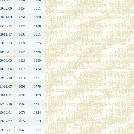
09/02/06
1154
3851
08/04/09
1150
3880
13/09/14
1149
3486
08/11/17
1137
3851
09/08/23
1126
3775
10/04/01
1124
3668
09/08/03
1120
3990
10/03/06
1119
3474
09/02/10
1118
4227
11/11/07
1098
3779
08/11/11
1095
3499
12/09/16
1087
3847
13/08/01
1076
3424
09/02/27
1074
3573
09/02/11
1067
3877