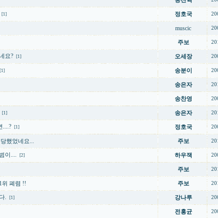
송진혁
정호국
20
[1]
muscic
20
주보
20
네요?
오세장
20
[1]
송분이
20
[1]
송은자
20
송찬영
20
송은자
20
[1]
...?
정호국
20
[1]
당했었네요...
주보
20
이....
하우잭
20
[2]
주보
20
위 폐렴 !!
주보
20
다.
강나루
20
[1]
전홍균
20