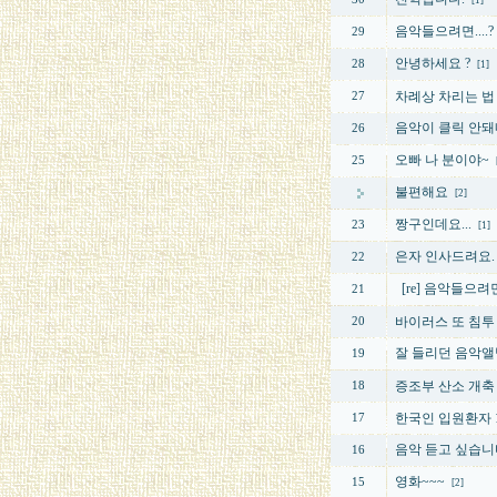
[1]
음악들으려면....?
29
안녕하세요 ?
28
[1]
차례상 차리는 법
27
음악이 클릭 안돼
26
오빠 나 분이야~
25
불편해요
[2]
짱구인데요...
23
[1]
은자 인사드려요.
22
[re] 음악들으려면.
21
바이러스 또 침투 
20
잘 들리던 음악앨범
19
증조부 산소 개축
18
한국인 입원환자 1
17
음악 듣고 싶습니
16
영화~~~
15
[2]