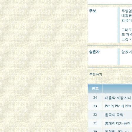
주보
주영엄
내컴퓨
컴퓨터
그래도 
또 저녘
그것 가
송은자
알겠어요
추천하기
번호
내음악 저장 시디
34
Per 와 Pbr 과 N/A
33
한국의 국력
32
홈페이지가 공격 받
31
진혁입니다.
30