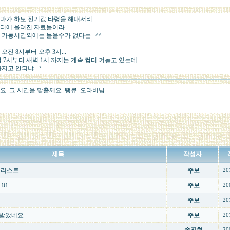
마가 하도 전기값 타령을 해대서리...
터에 올려진 자료들이라..
 가동시간외에는 들을수가 없다는...^^
오전 8시부터 오후 3시...
 7시부터 새벽 1시 까지는 계속 컴터 켜놓고 있는데...
지고 안되냐...?
. 그 시간을 맟출께요. 탱큐. 오라버님....
제목
작성자
 리스트
주보
20
주보
20
[1]
주보
20
았네요...
주보
20
20