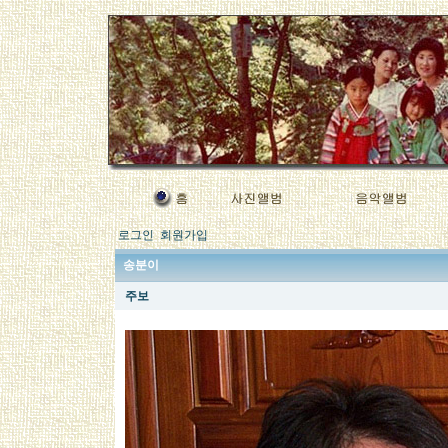
로그인
회원가입
송분이
주보