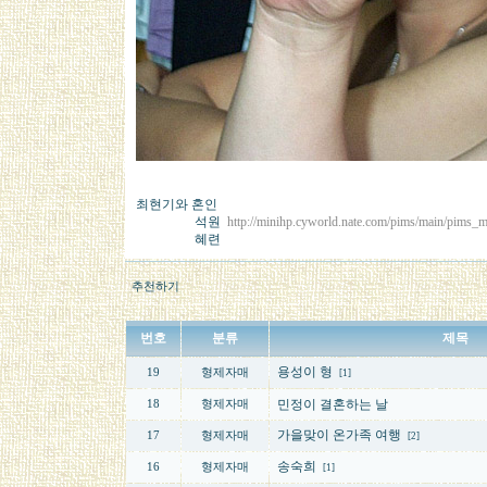
최현기와 혼인
석원
http://minihp.cyworld.nate.com/pims/main/pims_
혜련
추천하기
번호
분류
제목
용성이 형
19
형제자매
[1]
민정이 결혼하는 날
18
형제자매
가을맞이 온가족 여행
17
형제자매
[2]
송숙희
16
형제자매
[1]