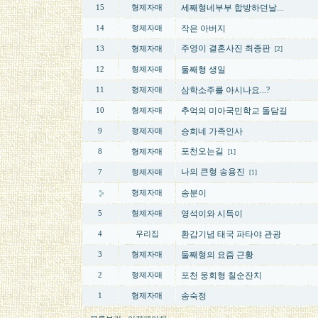
세째형네부부 합방하던날...
15
형제자매
작은 아버지
14
형제자매
주영이 결혼사진 최종판
13
형제자매
[2]
둘째형 생일
12
형제자매
삼학소주를 아시나요...?
11
형제자매
추억의 미아국민학교 돌담길
10
형제자매
승희네 가족인사
9
형제자매
포천오는길
8
형제자매
[1]
나의 큰형 송용진
7
형제자매
[1]
송분이
형제자매
영석이와 시득이
5
형제자매
환갑기념 태국 파타야 관광
4
우리집
둘째형의 요즘 근황
3
형제자매
포천 웅회형 칠순잔치
2
형제자매
송숙정
1
형제자매